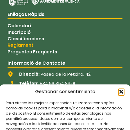
Enllaços Ràpids
Calendari
Inscripció
Classificacions
Reglament
Preguntes Freqüents
Informació de Contacte
Direcció:
Paseo de la Petxina, 42
Telèfon:
+34 96 354 83 00
Gestionar consentimiento
Email:
informacion@fdmvalencia.es
Para ofrecer las mejores experiencias, utilizamos tecnologías
Segueix-nos
como las cookies para almacenar y/o acceder a la información
del dispositivo. El consentimiento de estas tecnologías nos
permitirá procesar datos como el comportamiento de
navegación o las identificaciones únicas en este sitio. No
consentir o retirar el consentimiento, puede afectar negativamente