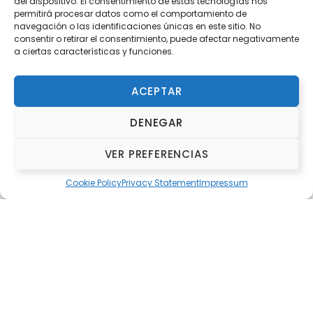
del dispositivo. El consentimiento de estas tecnologías nos
permitirá procesar datos como el comportamiento de
navegación o las identificaciones únicas en este sitio. No
consentir o retirar el consentimiento, puede afectar negativamente
a ciertas características y funciones.
ACEPTAR
DENEGAR
VER PREFERENCIAS
Organitza i Col·labora
Cookie Policy
Privacy Statement
Impressum
ORGANITZA
Fundación Deportiva Municipal Valencia
COL·LABORA
Redolat Team
Guanyadors