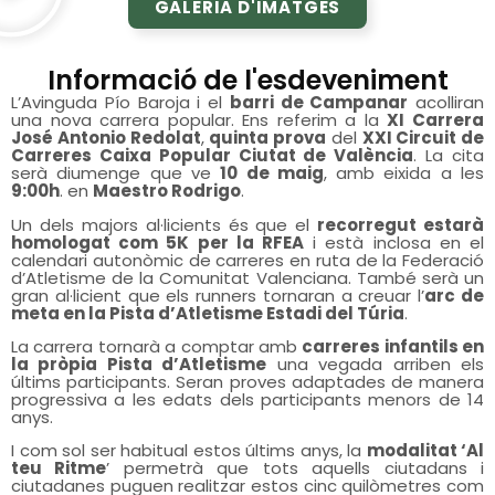
GALERIA D'IMATGES
Informació de l'esdeveniment
L’Avinguda Pío Baroja i el
barri de Campanar
acolliran
una nova carrera popular. Ens referim a la
XI Carrera
José Antonio Redolat
,
quinta prova
del
XXI Circuit de
Carreres Caixa Popular Ciutat de València
. La cita
serà diumenge que ve
10 de maig
, amb eixida a les
9:00h
. en
Maestro Rodrigo
.
Un dels majors al·licients és que el
recorregut estarà
homologat com 5K per la RFEA
i està inclosa en el
calendari autonòmic de carreres en ruta de la Federació
d’Atletisme de la Comunitat Valenciana. També serà un
gran al·licient que els runners tornaran a creuar l’
arc de
meta en la Pista d’Atletisme Estadi del Túria
.
La carrera tornarà a comptar amb
carreres infantils en
la pròpia Pista d’Atletisme
una vegada arriben els
últims participants. Seran proves adaptades de manera
progressiva a les edats dels participants menors de 14
anys.
I com sol ser habitual estos últims anys, la
modalitat ‘Al
teu Ritme
’ permetrà que tots aquells ciutadans i
ciutadanes puguen realitzar estos cinc quilòmetres com