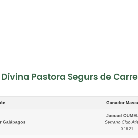
it Divina Pastora Segurs de Carr
ión
Ganador Mascu
Jaouad OUME
ar Galápagos
Serrano Club Atl
0:19:21