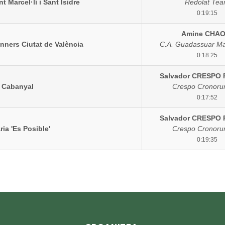
t Marcel·lí i Sant Isidre
Redolat Te
0:19:15
Amine CHAO
Runners Ciutat de València
C.A. Guadassuar M
0:18:25
Salvador CRESPO
l Cabanyal
Crespo Cronoru
0:17:52
Salvador CRESPO
ria 'Es Posible'
Crespo Cronoru
0:19:35