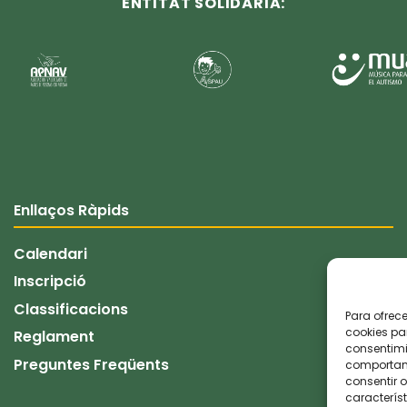
ENTITAT SOLIDÀRIA:
Enllaços Ràpids
Calendari
Inscripció
Classificacions
Para ofrec
cookies pa
Reglament
consentimi
Preguntes Freqüents
comportami
consentir o
característ