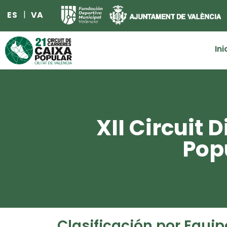
ES
VA
Ini
XII Circuit 
Pop
Clasificación por Equi