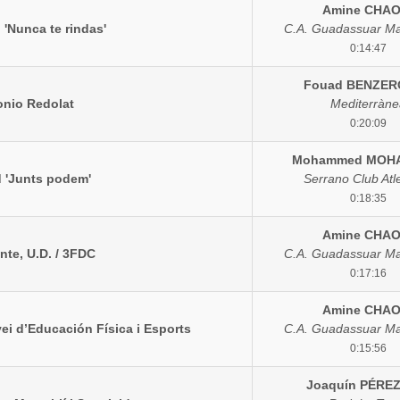
Amine CHAO
 'Nunca te rindas'
C.A. Guadassuar M
0:14:47
Fouad BENZE
tonio Redolat
Mediterràne
0:20:09
Mohammed MOH
ud 'Junts podem'
Serrano Club Atl
0:18:35
Amine CHAO
ante, U.D. / 3FDC
C.A. Guadassuar M
0:17:16
Amine CHAO
vei d’Educación Física i Esports
C.A. Guadassuar M
0:15:56
Joaquín PÉRE