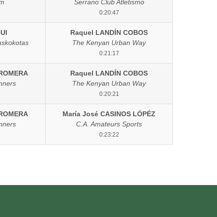
am
Serrano Club Atletismo
0:20:47
UI
Raquel LANDÍN COBOS
askokotas
The Kenyan Urban Way
0:21:17
 ROMERA
Raquel LANDÍN COBOS
nners
The Kenyan Urban Way
0:20:21
 ROMERA
María José CASINOS LÓPÉZ
nners
C.A. Amateurs Sports
0:23:22