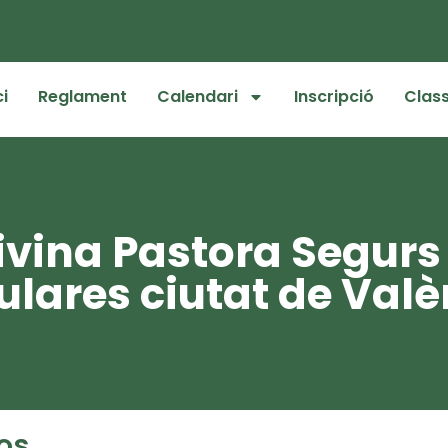
ci
Reglament
Calendari
Inscripció
Class
Divina Pastora Segur
ulares ciutat de Valè
pos