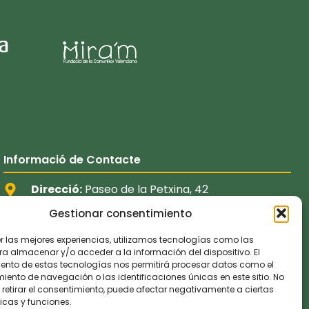
Informació de Contacte
Direcció:
Paseo de la Petxina, 42
Telèfon:
+34 96 354 83 00
Gestionar consentimiento
Email:
informacion@fdmvalencia.es
er las mejores experiencias, utilizamos tecnologías como las
ra almacenar y/o acceder a la información del dispositivo. El
Segueix-nos
ento de estas tecnologías nos permitirá procesar datos como el
ento de navegación o las identificaciones únicas en este sitio. No
 retirar el consentimiento, puede afectar negativamente a ciertas
icas y funciones.