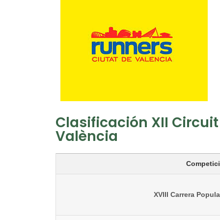
Clasificación XII Circu
València
Competic
XVIII Carrera Popul