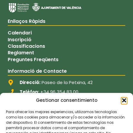
Enllaços Ràpids
Calendari
Inscripció
Classificacions
Reglament
Preguntes Freqüents
Informació de Contacte
Direcció:
Paseo de la Petxina, 42
Telèfon:
+34 96 354 83 00
Gestionar consentimiento
Email:
informacion@fdmvalencia.es
Para ofrecer las mejores experiencias, utilizamos tecnologías
Segueix-nos
como las cookies para almacenar y/o acceder a la información
del dispositivo. El consentimiento de estas tecnologías nos
permitirá procesar datos como el comportamiento de