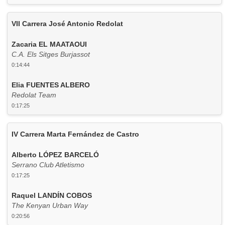
VII Carrera José Antonio Redolat
Zacaria EL MAATAOUI
C.A. Els Sitges Burjassot
0:14:44
Elia FUENTES ALBERO
Redolat Team
0:17:25
IV Carrera Marta Fernández de Castro
Alberto LÓPEZ BARCELÓ
Serrano Club Atletismo
0:17:25
Raquel LANDÍN COBOS
The Kenyan Urban Way
0:20:56