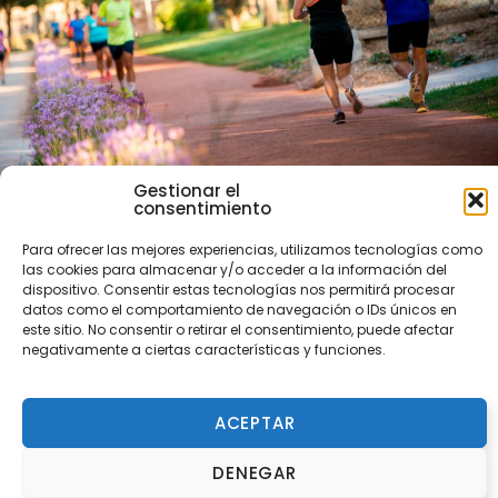
Gestionar el
consentimiento
Para ofrecer las mejores experiencias, utilizamos tecnologías como
La ampliación del Circuit València Ciutat del
las cookies para almacenar y/o acceder a la información del
Running da su primer paso hacia el mar
dispositivo. Consentir estas tecnologías nos permitirá procesar
La alcaldesa, María José Catalá, visita la apertura
datos como el comportamiento de navegación o IDs únicos en
de los primeros 700 metros del nuevo trazado, que
culminará su ampliación a finales de 2026. La
este sitio. No consentir o retirar el consentimiento, puede afectar
intervención cuenta con el impulso de la Fundación
negativamente a ciertas características y funciones.
Trinidad Alfonso.
ACEPTAR
DENEGAR