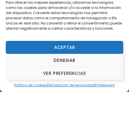
Para ofrecer las mejores experiencias, utilizamos tecnologías
como las cookies para almacenar y/o acceder a la información
El Circuit de Carreras Populares València es una
del dispositivo. Consentir estas tecnologías nos permitirá
iniciativa de la Fundación Deportiva Municipal de
València para promover el deporte y la vida
procesar datos como el comportamiento de navegación o IDs
saludable.
únicos en este sitio. No consentir o retirar el consentimiento, puede
afectar negativamente a ciertas características y funciones.
ACEPTAR
Enlaces Rápidos
Calendario
DENEGAR
Inscripción
Clasificaciones
VER PREFERENCIAS
Reglamento
Preguntas Frecuentes
Política de cookies
Declaración de privacidad
Impressum
Información de Contacto
Dirección:
Paseo de la Petxina, 42
Teléfono:
+34 96 354 83 00
Email:
informacion@fdmvalencia.es