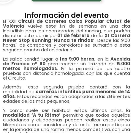
Información del evento
El X
XI Circuit de Carreres Caixa Popular Ciutat de
València
vuelve este fin de semana en una cita
ineludible para los enamorados del running, que podrán
disfrutar este domingo
01 de febrero
de la
XI Carrera
Never Stop Running ‘Nunca te rindas’
. Desde las 9:00
horas, los corredores y corredoras se sumarán a esta
segunda prueba del calendario.
La salida tendrá lugar, a
las 9:00 horas
, en la
Avenida
de Francia nº 60
para recorrer un trazado de
5.000
metros homologados
. Es la primera de las cuatro
pruebas con distancia homologada, con las que cuenta
el Circuito.
Además, esta segunda prueba contará con la
modalidad de
carreras infantiles para menores de 14
años
. Estos recorridos están adaptados a las diferentes
edades de los más pequeños.
Y como suele ser habitual estos últimos años, la
modalidad ‘A tu Ritmo’
permitirá que todos aquellos
ciudadanos y ciudadanas puedan realizar estos cinco
kilómetros como consideren y de esta forma participen
en la jornada de una forma menos competitiva, con una