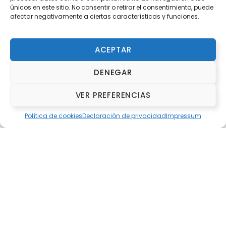
únicos en este sitio. No consentir o retirar el consentimiento, puede
afectar negativamente a ciertas características y funciones.
ACEPTAR
DENEGAR
Organiza y Colabora
VER PREFERENCIAS
ORGANIZA
Política de cookies
Declaración de privacidad
Impressum
Fundación Deportiva Municipal Valencia
COLABORA
C.A. Never Stop Running
Ganadores