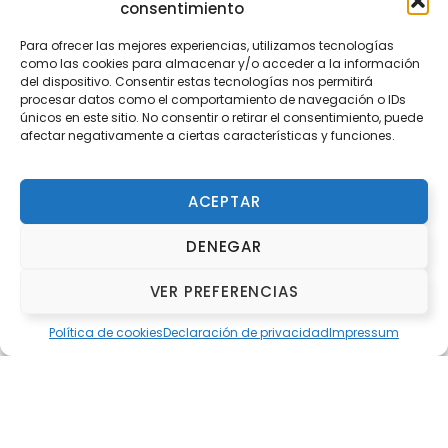
consentimiento
Para ofrecer las mejores experiencias, utilizamos tecnologías
como las cookies para almacenar y/o acceder a la información
del dispositivo. Consentir estas tecnologías nos permitirá
procesar datos como el comportamiento de navegación o IDs
únicos en este sitio. No consentir o retirar el consentimiento, puede
afectar negativamente a ciertas características y funciones.
ACEPTAR
DENEGAR
VER PREFERENCIAS
Organiza y Colabora
Política de cookies
Declaración de privacidad
Impressum
ORGANIZA
Fundación Deportiva Municipal Valencia
COLABORA
Club de Atletismo Galápagos