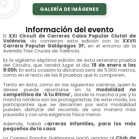
GALERÍA DE IMÁGENES
Información del evento
El
XXI Circuit de Carreres Caixa Popular Ciutat de
València
, da comienzo esta edición con la
XXVII
Carrera Popular Galápagos 3F,
en el entorno de la
Avenida Tres Cruces de València.
Es la vigésimo séptima edición de esta veterana prueba
del Circuito, que tendrá lugar el día
18 de enero a las
9:00h
. En esta ocasión la distancia será de 5.000 metros,
como en el resto de las 8 pruebas que lo componen.
Tanto en ésta, como en las siguientes carreras, quien lo
desee puede apuntarse en la
modalidad no
competitiva de ‘A tu Ritmo’,
donde la marcha a pie y la
marcha nórdica son las protagonistas. De este modo, los
participantes que se decanten por esta modalidad
pueden disfrutar del recorrido de una manera más
pausada y con una exigencia física menor.
Además, habrá c
arreras infantiles, para los más
pequeños de la casa
.
La Carrera Popular Galápagos nació gracias al
Club de