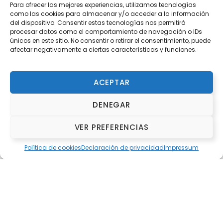
Para ofrecer las mejores experiencias, utilizamos tecnologías
como las cookies para almacenar y/o acceder a la información
del dispositivo. Consentir estas tecnologías nos permitirá
procesar datos como el comportamiento de navegación o IDs
únicos en este sitio. No consentir o retirar el consentimiento, puede
afectar negativamente a ciertas características y funciones.
ACEPTAR
DENEGAR
VER PREFERENCIAS
Organiza y Colabora
Política de cookies
Declaración de privacidad
Impressum
ORGANIZA
Fundación Deportiva Municipal Valencia
COLABORA
Club de Atletismo Galápagos