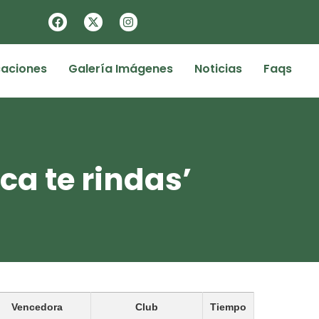
caciones
Galería Imágenes
Noticias
Faqs
ca te rindas’
Vencedora
Club
Tiempo