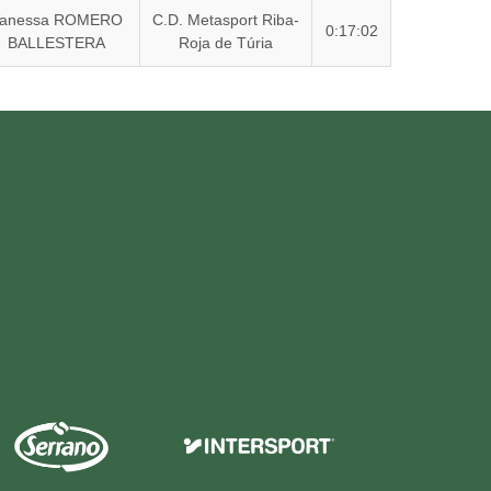
Vanessa ROMERO
C.D. Metasport Riba-
0:17:02
BALLESTERA
Roja de Túria