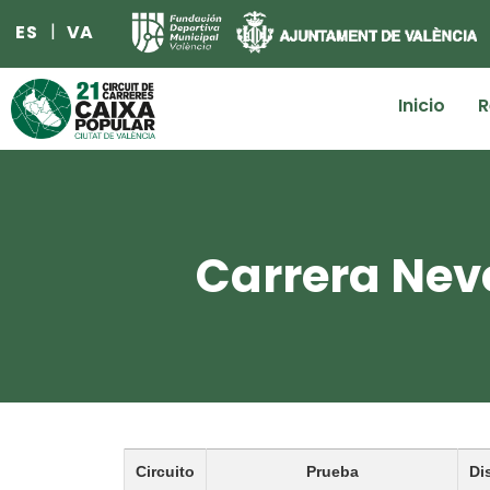
ES
VA
Inicio
R
Carrera Neve
Circuito
Prueba
Di